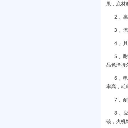
果，底材
2 、
3 、
4 
5 、
品色泽持
6 、
率高，耗
7 、
8 
镜，火机