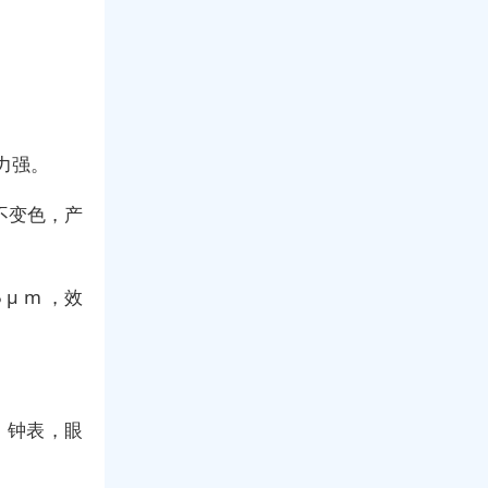
力强。
也不变色，产
μ m ，效
，钟表，眼