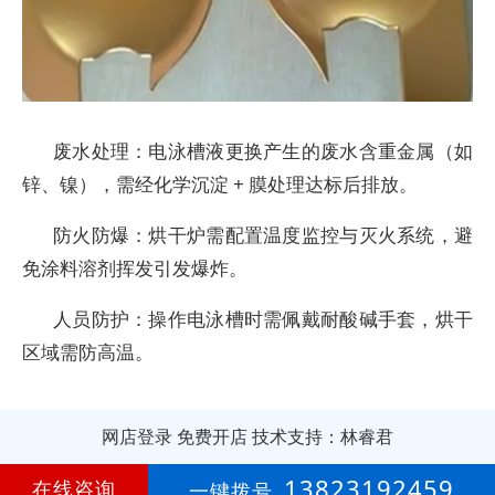
废水处理：电泳槽液更换产生的废水含重金属（如
锌、镍），需经化学沉淀 + 膜处理达标后排放。
防火防爆：烘干炉需配置温度监控与灭火系统，避
免涂料溶剂挥发引发爆炸。
人员防护：操作电泳槽时需佩戴耐酸碱手套，烘干
区域需防高温。
网店登录
免费开店
技术支持：林睿君
第
11年
13823192459
在线咨询
一键拨号